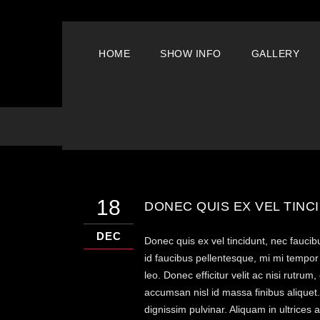
HOME
SHOW INFO
GALLERY
Donec Quis Ex Vel Tincid
18
DONEC QUIS EX VEL TINC
DEC
Donec quis ex vel tincidunt, nec faucibus
id faucibus pellentesque, mi mi tempor 
leo. Donec efficitur velit ac nisi rutru
accumsan nisl id massa finibus aliquet.
dignissim pulvinar. Aliquam in ultrice