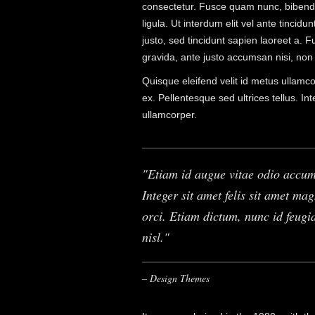
consectetur. Fusce quam nunc, bibendu
ligula. Ut interdum elit vel ante tincid
justo, sed tincidunt sapien laoreet a. F
gravida, ante justo accumsan nisi, non
Quisque eleifend velit id metus ullamc
ex. Pellentesque sed ultrices tellus. Int
ullamcorper.
Etiam id augue vitae odio accu
Integer sit amet felis sit amet ma
orci. Etiam dictum, nunc id feugia
nisl.
– Design Themes