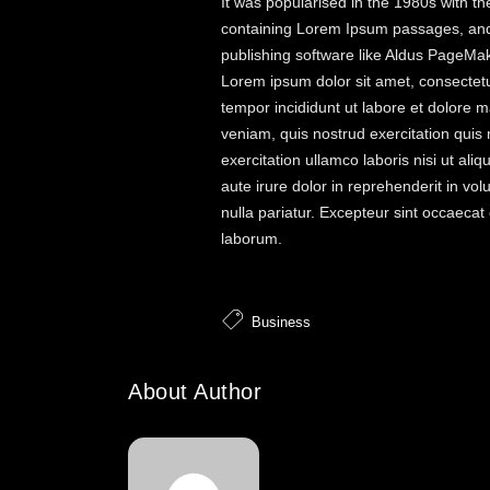
It was popularised in the 1980s with th
containing Lorem Ipsum passages, and
publishing software like Aldus PageMak
Lorem ipsum dolor sit amet, consectetu
tempor incididunt ut labore et dolore 
veniam, quis nostrud exercitation quis 
exercitation ullamco laboris nisi ut a
aute irure dolor in reprehenderit in volu
nulla pariatur. Excepteur sint occaecat 
laborum.
Business
About Author