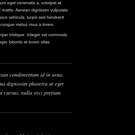
m eget venenatis a, volutpat at
unt mattis. Aenean dignissim vulputate
usce vehicula, turpis sed hendrerit
 congue metus risus a lorem.
orper tristique. Integer vel commodo
eger lobortis et lorem vitae
msan condimentum id in urna.
gna dignissim pharetra ut eget
t cursus, nulla orci pretium