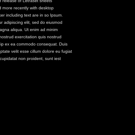
e release of Letraset sheets
 more recently with desktop
er including text are in so Ipsum.
r adipiscing elit, sed do eiusmod
magna aliqua. Ut enim ad minim
nostrud exercitation quis nostrud
liquip ex ea commodo consequat. Duis
ptate velit esse cillum dolore eu fugiat
cupidatat non proident, sunt iest