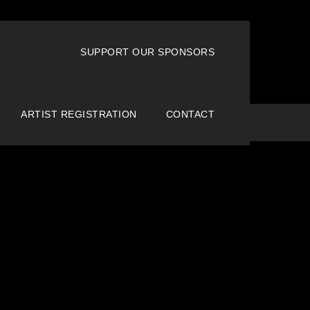
SUPPORT OUR SPONSORS
ARTIST REGISTRATION
CONTACT
Home
Uncategorized
Donec quis ex vel tincidunt